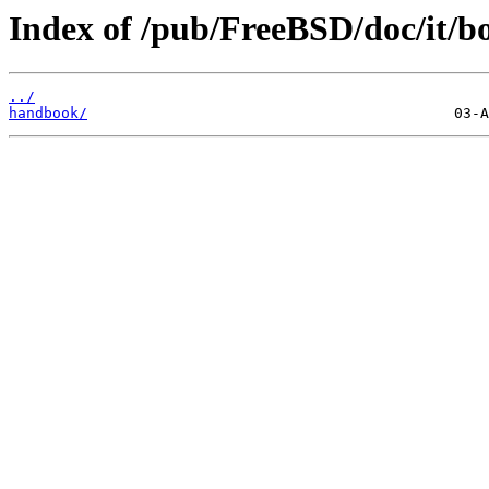
Index of /pub/FreeBSD/doc/it/b
../
handbook/