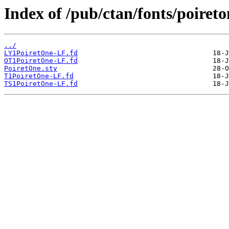
Index of /pub/ctan/fonts/poireto
../
LY1PoiretOne-LF.fd
OT1PoiretOne-LF.fd
PoiretOne.sty
T1PoiretOne-LF.fd
TS1PoiretOne-LF.fd