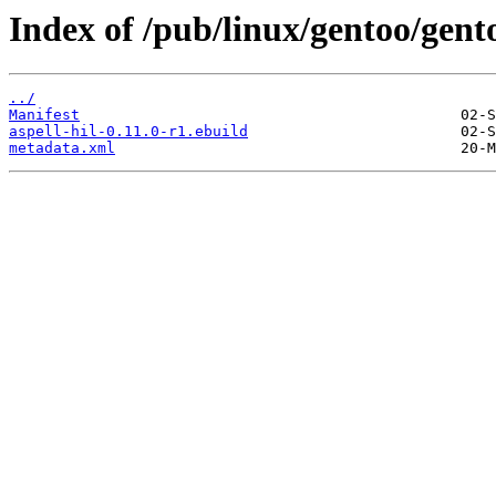
Index of /pub/linux/gentoo/gento
../
Manifest
aspell-hil-0.11.0-r1.ebuild
metadata.xml