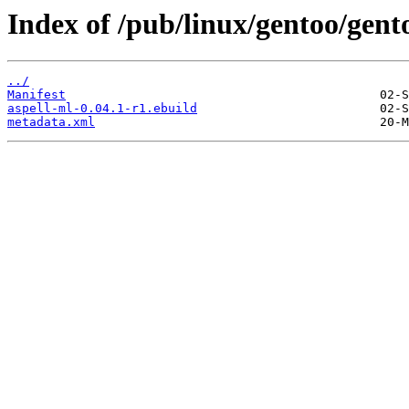
Index of /pub/linux/gentoo/gent
../
Manifest
aspell-ml-0.04.1-r1.ebuild
metadata.xml