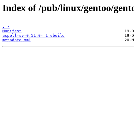
Index of /pub/linux/gentoo/gento
../
Manifest
aspell-sv-0.51.0-r1.ebuild
metadata.xml