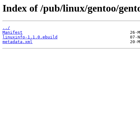
Index of /pub/linux/gentoo/gent
../
Manifest
linuxinfo-1.1.0.ebuild
metadata.xml