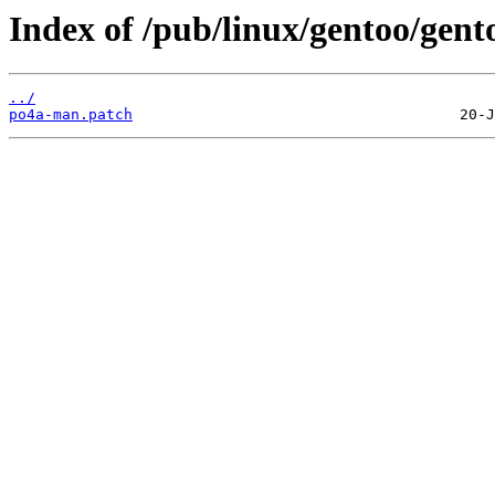
Index of /pub/linux/gentoo/gento
../
po4a-man.patch