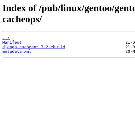
Index of /pub/linux/gentoo/gen
cacheops/
../
Manifest
django-cacheops-7.2.ebuild
metadata.xml