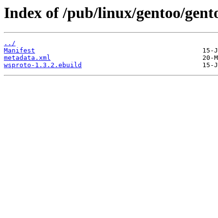
Index of /pub/linux/gentoo/gen
../
Manifest
metadata.xml
wsproto-1.3.2.ebuild