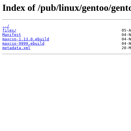
Index of /pub/linux/gentoo/gent
../
files/
Manifest
maxcso-1.13.0.ebuild
maxcso-9999.ebuild
metadata.xml