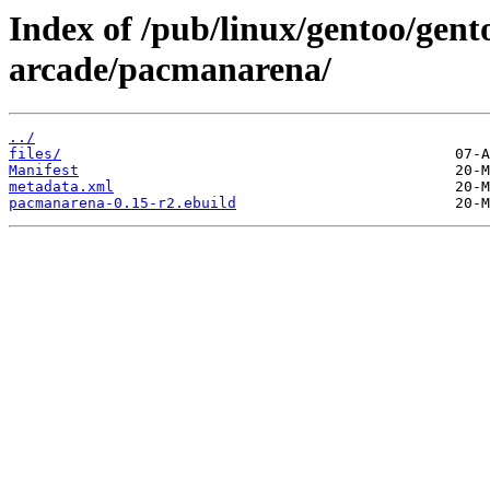
Index of /pub/linux/gentoo/gen
arcade/pacmanarena/
../
files/
Manifest
metadata.xml
pacmanarena-0.15-r2.ebuild