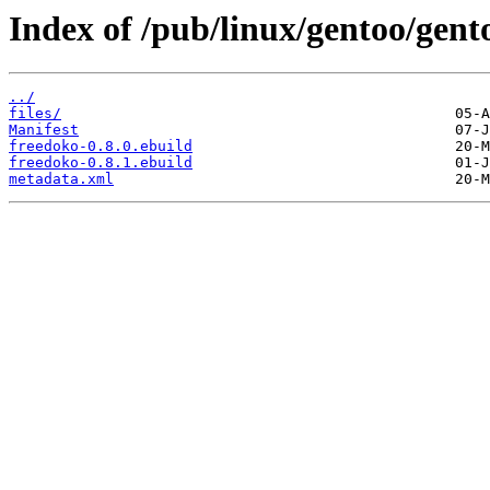
Index of /pub/linux/gentoo/gen
../
files/
Manifest
freedoko-0.8.0.ebuild
freedoko-0.8.1.ebuild
metadata.xml