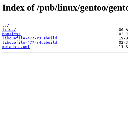
Index of /pub/linux/gentoo/gento
../
files/
Manifest
libcuefile-477-r3.ebuild
libcuefile-477-r4.ebuild
metadata.xml