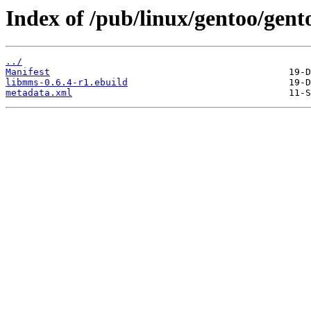
Index of /pub/linux/gentoo/gent
../
Manifest
libmms-0.6.4-r1.ebuild
metadata.xml