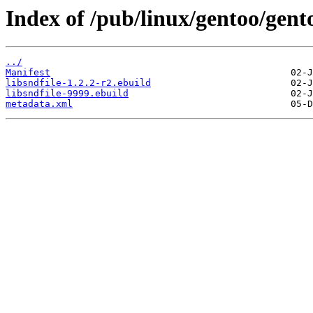
Index of /pub/linux/gentoo/gento
../
Manifest
libsndfile-1.2.2-r2.ebuild
libsndfile-9999.ebuild
metadata.xml