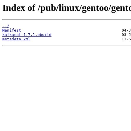
Index of /pub/linux/gentoo/gent
../
Manifest
kafkacat-1.7.1.ebuild
metadata.xml