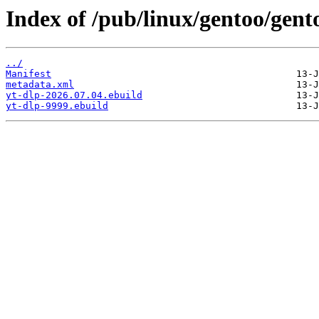
Index of /pub/linux/gentoo/gent
../
Manifest
metadata.xml
yt-dlp-2026.07.04.ebuild
yt-dlp-9999.ebuild