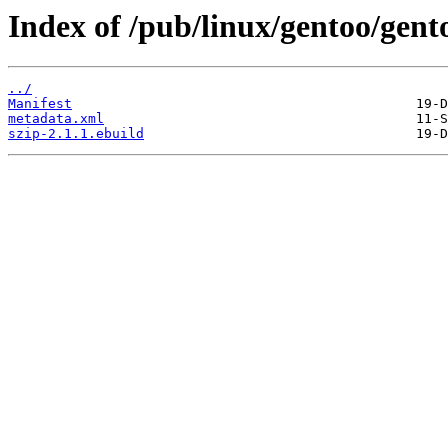
Index of /pub/linux/gentoo/gento
../
Manifest
metadata.xml
szip-2.1.1.ebuild