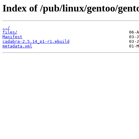
Index of /pub/linux/gentoo/gen
../
files/
Manifest
cadabra-2.5.14_p1-r1.ebuild
metadata.xml