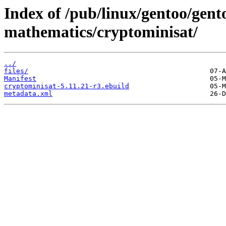
Index of /pub/linux/gentoo/gent
mathematics/cryptominisat/
../
files/
Manifest
cryptominisat-5.11.21-r3.ebuild
metadata.xml