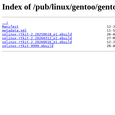
Index of /pub/linux/gentoo/gento
../
Manifest
metadata.xml
selinux-rtkit-2.20250618_p1.ebuild
selinux-rtkit-2.20260312_p1.ebuild
selinux-rtkit-2.20260616_p1.ebuild
selinux-rtkit-9999.ebuild