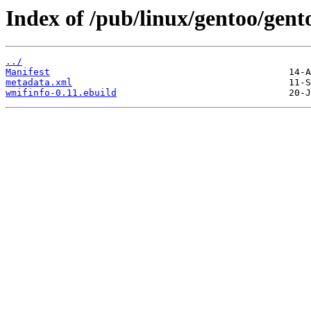
Index of /pub/linux/gentoo/gent
../
Manifest
metadata.xml
wmifinfo-0.11.ebuild