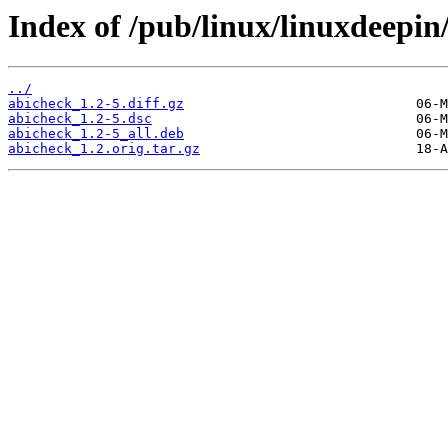
Index of /pub/linux/linuxdeepin
../
abicheck_1.2-5.diff.gz
abicheck_1.2-5.dsc
abicheck_1.2-5_all.deb
abicheck_1.2.orig.tar.gz