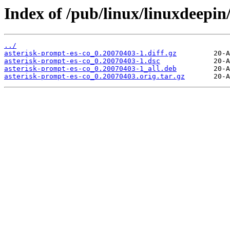
Index of /pub/linux/linuxdeepin
../
asterisk-prompt-es-co_0.20070403-1.diff.gz
asterisk-prompt-es-co_0.20070403-1.dsc
asterisk-prompt-es-co_0.20070403-1_all.deb
asterisk-prompt-es-co_0.20070403.orig.tar.gz