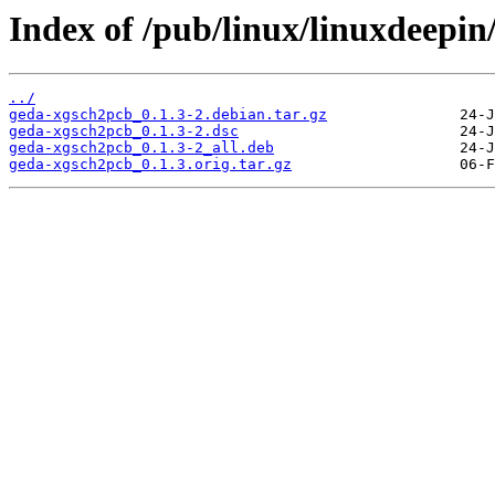
Index of /pub/linux/linuxdeepin
../
geda-xgsch2pcb_0.1.3-2.debian.tar.gz
geda-xgsch2pcb_0.1.3-2.dsc
geda-xgsch2pcb_0.1.3-2_all.deb
geda-xgsch2pcb_0.1.3.orig.tar.gz