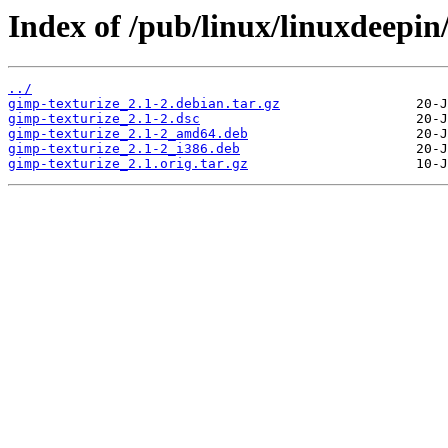
Index of /pub/linux/linuxdeepin
../
gimp-texturize_2.1-2.debian.tar.gz
gimp-texturize_2.1-2.dsc
gimp-texturize_2.1-2_amd64.deb
gimp-texturize_2.1-2_i386.deb
gimp-texturize_2.1.orig.tar.gz