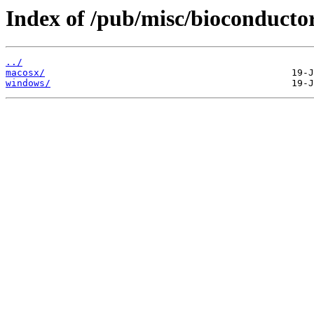
Index of /pub/misc/bioconductor
../
macosx/
windows/