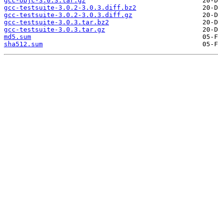
gcc-objc-3.0.3.tar.gz
gcc-testsuite-3.0.2-3.0.3.diff.bz2
gcc-testsuite-3.0.2-3.0.3.diff.gz
gcc-testsuite-3.0.3.tar.bz2
gcc-testsuite-3.0.3.tar.gz
md5.sum
sha512.sum