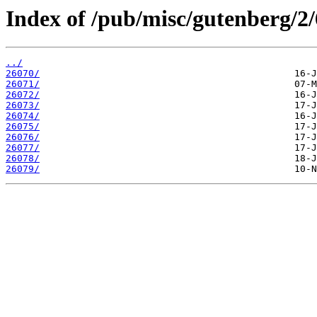
Index of /pub/misc/gutenberg/2/
../
26070/
26071/
26072/
26073/
26074/
26075/
26076/
26077/
26078/
26079/