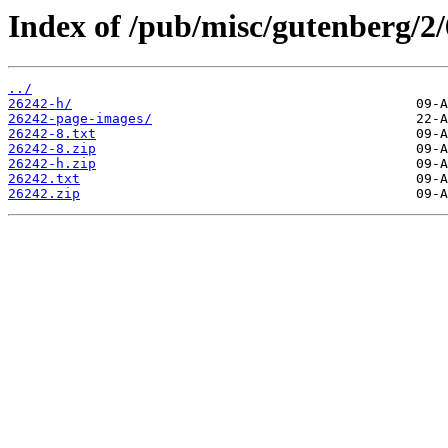
Index of /pub/misc/gutenberg/2/
../
26242-h/
26242-page-images/
26242-8.txt
26242-8.zip
26242-h.zip
26242.txt
26242.zip