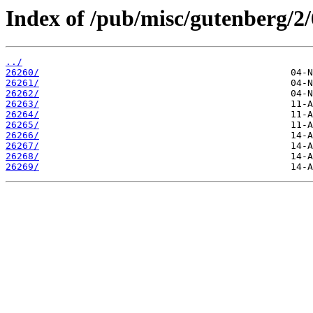
Index of /pub/misc/gutenberg/2/
../
26260/
26261/
26262/
26263/
26264/
26265/
26266/
26267/
26268/
26269/