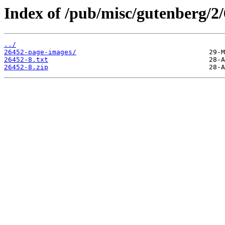
Index of /pub/misc/gutenberg/2/
../
26452-page-images/
26452-8.txt
26452-8.zip