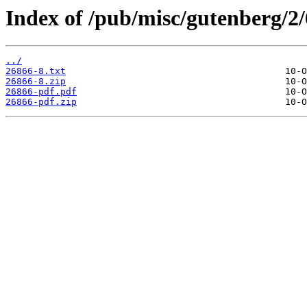
Index of /pub/misc/gutenberg/2/
../
26866-8.txt
26866-8.zip
26866-pdf.pdf
26866-pdf.zip