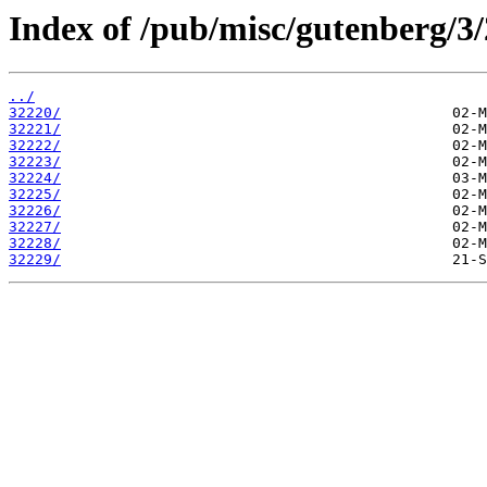
Index of /pub/misc/gutenberg/3/
../
32220/
32221/
32222/
32223/
32224/
32225/
32226/
32227/
32228/
32229/