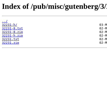
Index of /pub/misc/gutenberg/3/
../
32231-h/
32231-8.txt
32231-8.zip
32231-h.zip
32231.txt
32231.zip