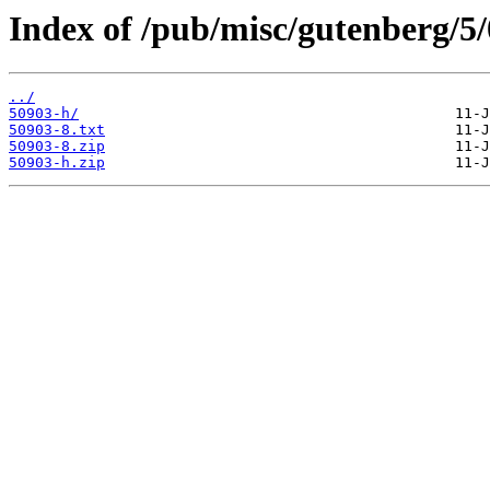
Index of /pub/misc/gutenberg/5/
../
50903-h/
50903-8.txt
50903-8.zip
50903-h.zip