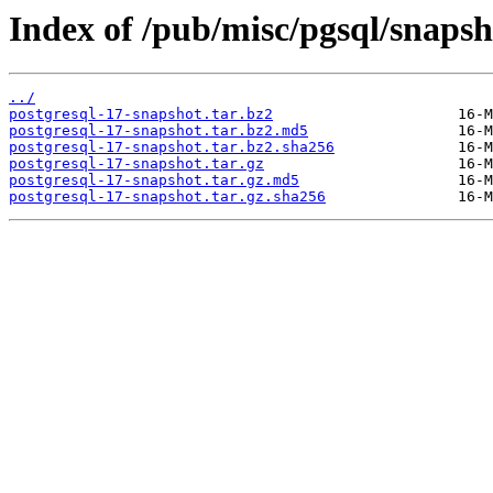
Index of /pub/misc/pgsql/snapsh
../
postgresql-17-snapshot.tar.bz2
postgresql-17-snapshot.tar.bz2.md5
postgresql-17-snapshot.tar.bz2.sha256
postgresql-17-snapshot.tar.gz
postgresql-17-snapshot.tar.gz.md5
postgresql-17-snapshot.tar.gz.sha256