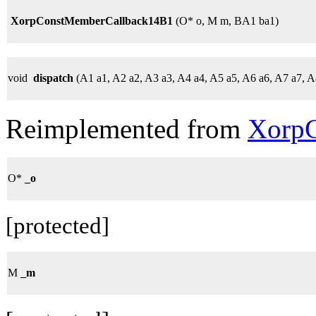
XorpConstMemberCallback14B1
(O* o, M m, BA1 ba1)
void
dispatch
(A1 a1, A2 a2, A3 a3, A4 a4, A5 a5, A6 a6, A7 a7, 
Reimplemented from
XorpC
O*
_o
[protected]
M
_m