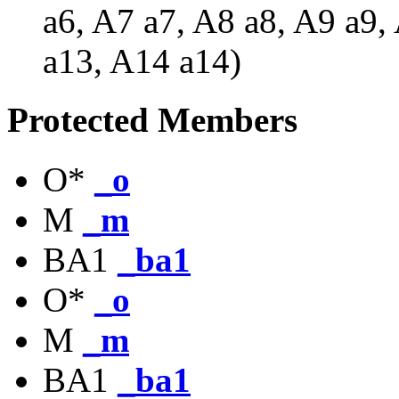
a6, A7 a7, A8 a8, A9 a9
a13, A14 a14)
Protected Members
O*
_o
M
_m
BA1
_ba1
O*
_o
M
_m
BA1
_ba1