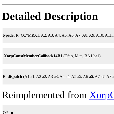
Detailed Description
typedef R (O::*M)(A1, A2, A3, A4, A5, A6, A7, A8, A9, A10, A11
XorpConstMemberCallback14B1
(O* o, M m, BA1 ba1)
R
dispatch
(A1 a1, A2 a2, A3 a3, A4 a4, A5 a5, A6 a6, A7 a7, A8 
Reimplemented from
XorpC
O*
_o