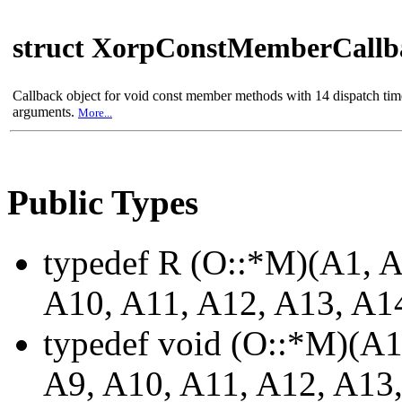
struct XorpConstMemberCall
Callback object for void const member methods with 14 dispatch tim
arguments.
More...
Public Types
typedef R (O::*M)(A1, A
A10, A11, A12, A13, A
typedef void (O::*M)(A1
A9, A10, A11, A12, A13