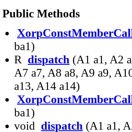
Public Methods
XorpConstMemberCal
ba1)
R
dispatch
(A1 a1, A2 a
A7 a7, A8 a8, A9 a9, A1
a13, A14 a14)
XorpConstMemberCal
ba1)
void
dispatch
(A1 a1, A