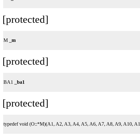
[protected]
M
_m
[protected]
BA1
_ba1
[protected]
typedef void (O::*M)(A1, A2, A3, A4, A5, A6, A7, A8, A9, A10, 