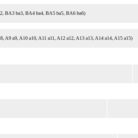
2, BA3 ba3, BA4 ba4, BA5 ba5, BA6 ba6)
a8, A9 a9, A10 a10, A11 a11, A12 a12, A13 a13, A14 a14, A15 a15)