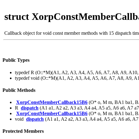
struct XorpConstMemberCall
Callback object for void const member methods with 15 dispatch ti
Public Types
typedef R (O::*M)(A1, A2, A3, A4, A5, A6, A7, A8, A9, A
typedef void (O::*M)(A1, A2, A3, A4, A5, A6, A7, A8, A9,
Public Methods
XorpConstMemberCallback15B6
(O* o, M m, BA1 ba1, B
R
dispatch
(A1 a1, A2 a2, A3 a3, A4 a4, A5 a5, A6 a6, A7 a
XorpConstMemberCallback15B6
(O* o, M m, BA1 ba1, B
void
dispatch
(A1 a1, A2 a2, A3 a3, A4 a4, A5 a5, A6 a6, A7
Protected Members