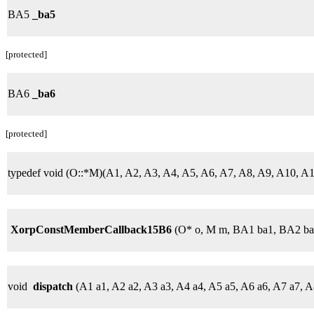
BA5
_ba5
[protected]
BA6
_ba6
[protected]
typedef void (O::*M)(A1, A2, A3, A4, A5, A6, A7, A8, A9, A10,
XorpConstMemberCallback15B6
(O* o, M m, BA1 ba1, BA2 ba
void
dispatch
(A1 a1, A2 a2, A3 a3, A4 a4, A5 a5, A6 a6, A7 a7, 