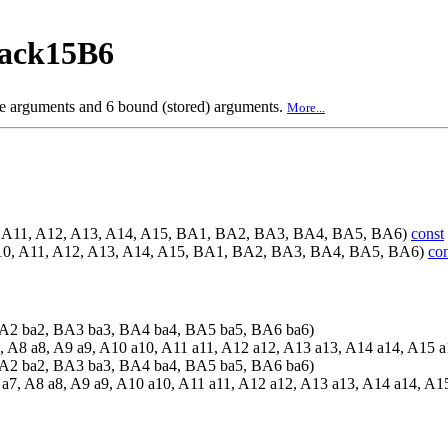
back15B6
me arguments and 6 bound (stored) arguments.
More...
10, A11, A12, A13, A14, A15, BA1, BA2, BA3, BA4, BA5, BA6)
const
 A10, A11, A12, A13, A14, A15, BA1, BA2, BA3, BA4, BA5, BA6)
con
A2 ba2, BA3 ba3, BA4 ba4, BA5 ba5, BA6 ba6)
7, A8 a8, A9 a9, A10 a10, A11 a11, A12 a12, A13 a13, A14 a14, A15 a
A2 ba2, BA3 ba3, BA4 ba4, BA5 ba5, BA6 ba6)
 a7, A8 a8, A9 a9, A10 a10, A11 a11, A12 a12, A13 a13, A14 a14, A1