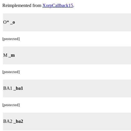
Reimplemented from
XorpCallback15
.
O*
_o
[protected]
M
_m
[protected]
BA1
_ba1
[protected]
BA2
_ba2