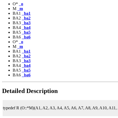
O*
_o
M
_m
BA1
_ba1
BA2
_ba2
BA3
_ba3
BA4
_ba4
BA5
_ba5
BA6
_ba6
O*
_o
M
_m
BA1
_ba1
BA2
_ba2
BA3
_ba3
BA4
_ba4
BA5
_ba5
BA6
_ba6
Detailed Description
typedef R (O::*M)(A1, A2, A3, A4, A5, A6, A7, A8, A9, A10, A