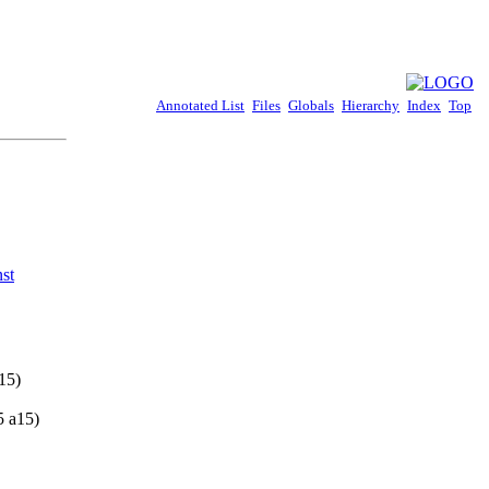
Annotated List
Files
Globals
Hierarchy
Index
Top
st
15)
5 a15)