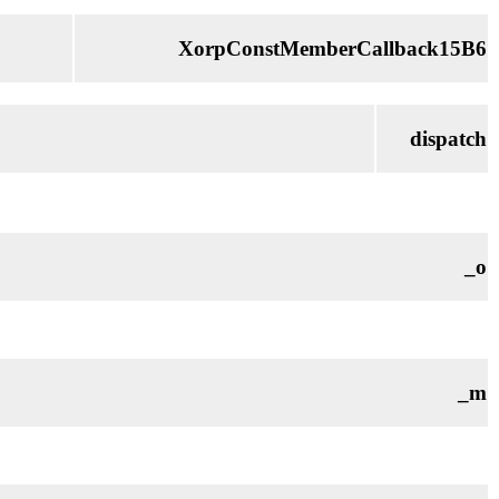
XorpConstMemberCallback15B6
dispatch
_o
_m