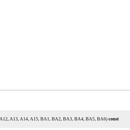
11, A12, A13, A14, A15, BA1, BA2, BA3, BA4, BA5, BA6)
const