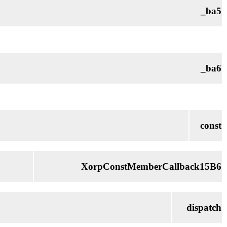
_ba5
_ba6
const
XorpConstMemberCallback15B6
dispatch