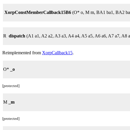
XorpConstMemberCallback15B6
(O* o, M m, BA1 ba1, BA2 ba
R
dispatch
(A1 a1, A2 a2, A3 a3, A4 a4, A5 a5, A6 a6, A7 a7, A8 
Reimplemented from
XorpCallback15
.
O*
_o
[protected]
M
_m
[protected]