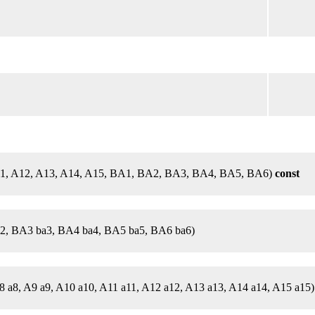
 A11, A12, A13, A14, A15, BA1, BA2, BA3, BA4, BA5, BA6)
const
2, BA3 ba3, BA4 ba4, BA5 ba5, BA6 ba6)
A8 a8, A9 a9, A10 a10, A11 a11, A12 a12, A13 a13, A14 a14, A15 a15)