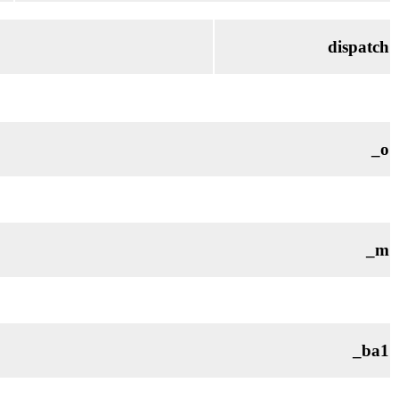
dispatch
_o
_m
_ba1