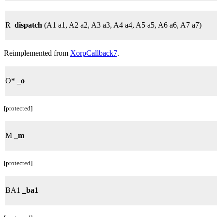
R
dispatch
(A1 a1, A2 a2, A3 a3, A4 a4, A5 a5, A6 a6, A7 a7)
Reimplemented from
XorpCallback7
.
O*
_o
[protected]
M
_m
[protected]
BA1
_ba1