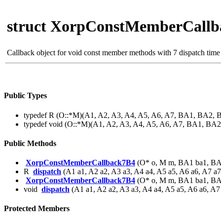
struct XorpConstMemberCall
Callback object for void const member methods with 7 dispatch tim
Public Types
typedef R (O::*M)(A1, A2, A3, A4, A5, A6, A7, BA1, BA2,
typedef void (O::*M)(A1, A2, A3, A4, A5, A6, A7, BA1, B
Public Methods
XorpConstMemberCallback7B4
(O* o, M m, BA1 ba1, BA
R
dispatch
(A1 a1, A2 a2, A3 a3, A4 a4, A5 a5, A6 a6, A7 a7
XorpConstMemberCallback7B4
(O* o, M m, BA1 ba1, BA
void
dispatch
(A1 a1, A2 a2, A3 a3, A4 a4, A5 a5, A6 a6, A7
Protected Members