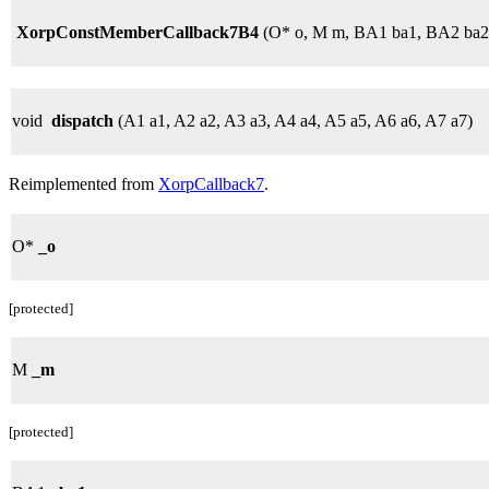
XorpConstMemberCallback7B4
(O* o, M m, BA1 ba1, BA2 ba2
void
dispatch
(A1 a1, A2 a2, A3 a3, A4 a4, A5 a5, A6 a6, A7 a7)
Reimplemented from
XorpCallback7
.
O*
_o
[protected]
M
_m
[protected]