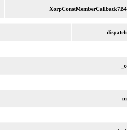
XorpConstMemberCallback7B4
dispatch
_o
_m