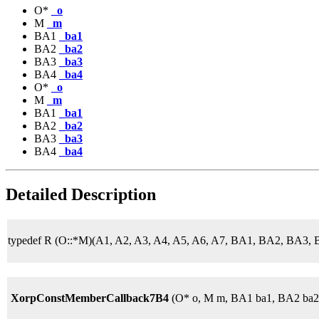
O*
_o
M
_m
BA1
_ba1
BA2
_ba2
BA3
_ba3
BA4
_ba4
O*
_o
M
_m
BA1
_ba1
BA2
_ba2
BA3
_ba3
BA4
_ba4
Detailed Description
typedef R (O::*M)(A1, A2, A3, A4, A5, A6, A7, BA1, BA2, BA3,
XorpConstMemberCallback7B4
(O* o, M m, BA1 ba1, BA2 ba2