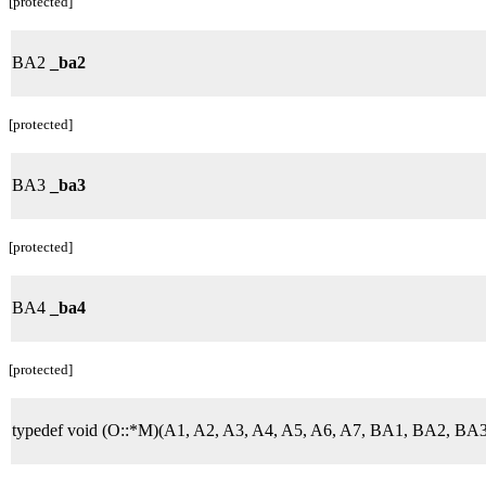
[protected]
BA2
_ba2
[protected]
BA3
_ba3
[protected]
BA4
_ba4
[protected]
typedef void (O::*M)(A1, A2, A3, A4, A5, A6, A7, BA1, BA2, BA