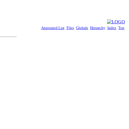
Annotated List
Files
Globals
Hierarchy
Index
Top