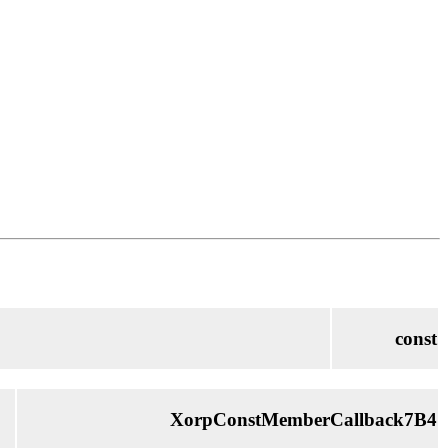
const
XorpConstMemberCallback7B4