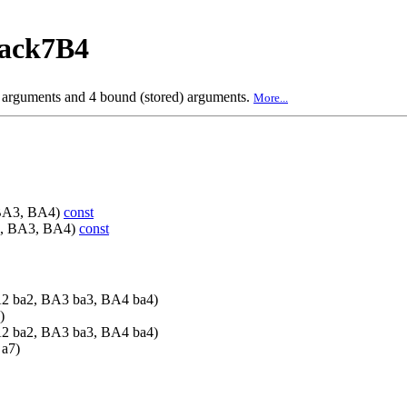
back7B4
e arguments and 4 bound (stored) arguments.
More...
 BA3, BA4)
const
A2, BA3, BA4)
const
2 ba2, BA3 ba3, BA4 ba4)
)
2 ba2, BA3 ba3, BA4 ba4)
 a7)