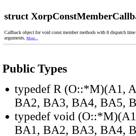
struct XorpConstMemberCall
Callback object for void const member methods with 8 dispatch time
arguments.
More...
Public Types
typedef R (O::*M)(A1, A
BA2, BA3, BA4, BA5, 
typedef void (O::*M)(A1
BA1, BA2, BA3, BA4, 