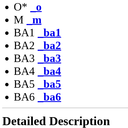
O*
_o
M
_m
BA1
_ba1
BA2
_ba2
BA3
_ba3
BA4
_ba4
BA5
_ba5
BA6
_ba6
Detailed Description