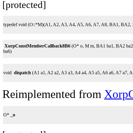
[protected]
typedef void (O::*M)(A1, A2, A3, A4, A5, A6, A7, A8, BA1, BA
XorpConstMemberCallback8B6
(O* o, M m, BA1 ba1, BA2 ba2
ba6)
void
dispatch
(A1 a1, A2 a2, A3 a3, A4 a4, A5 a5, A6 a6, A7 a7, A
Reimplemented from
XorpC
O*
_o