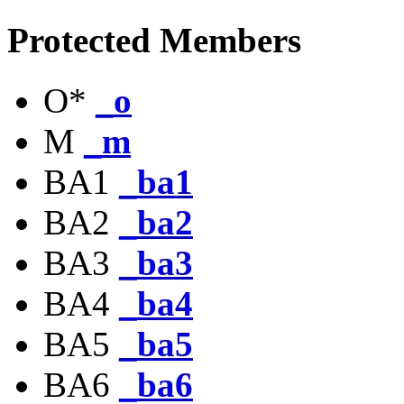
Protected Members
O*
_o
M
_m
BA1
_ba1
BA2
_ba2
BA3
_ba3
BA4
_ba4
BA5
_ba5
BA6
_ba6