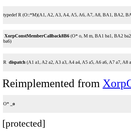
typedef R (O::*M)(A1, A2, A3, A4, A5, A6, A7, A8, BA1, BA2, 
XorpConstMemberCallback8B6
(O* o, M m, BA1 ba1, BA2 ba2
ba6)
R
dispatch
(A1 a1, A2 a2, A3 a3, A4 a4, A5 a5, A6 a6, A7 a7, A8 
Reimplemented from
XorpC
O*
_o
[protected]