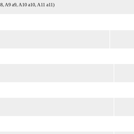
a8, A9 a9, A10 a10, A11 a11)