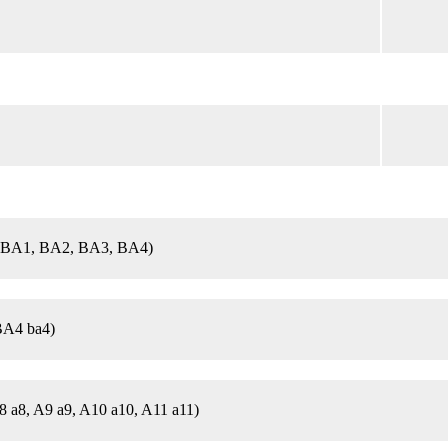
1, BA1, BA2, BA3, BA4)
BA4 ba4)
8 a8, A9 a9, A10 a10, A11 a11)