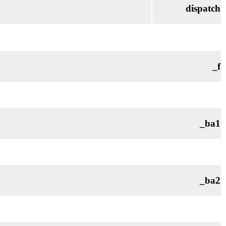
dispatch
_f
_ba1
_ba2