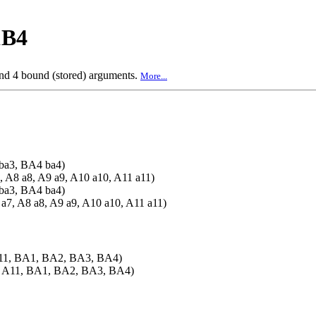
1B4
and 4 bound (stored) arguments.
More...
ba3, BA4 ba4)
, A8 a8, A9 a9, A10 a10, A11 a11)
ba3, BA4 ba4)
 a7, A8 a8, A9 a9, A10 a10, A11 a11)
 A11, BA1, BA2, BA3, BA4)
0, A11, BA1, BA2, BA3, BA4)