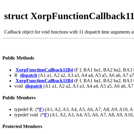
struct XorpFunctionCallback1
Callback object for void functions with 11 dispatch time arguments 
Public Methods
XorpFunctionCallback11B4
(F f, BA1 ba1, BA2 ba2, BA3 
R
dispatch
(A1 a1, A2 a2, A3 a3, A4 a4, A5 a5, A6 a6, A7 a7
XorpFunctionCallback11B4
(F f, BA1 ba1, BA2 ba2, BA3 
void
dispatch
(A1 a1, A2 a2, A3 a3, A4 a4, A5 a5, A6 a6, A7
Public Members
typedef R (*
F
) (A1, A2, A3, A4, A5, A6, A7, A8, A9, A10,
typedef void (*
F
) (A1, A2, A3, A4, A5, A6, A7, A8, A9, A1
Protected Members