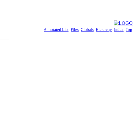
Annotated List
Files
Globals
Hierarchy
Index
Top