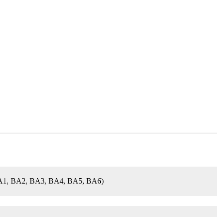
 BA1, BA2, BA3, BA4, BA5, BA6)