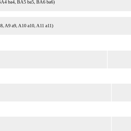
BA4 ba4, BA5 ba5, BA6 ba6)
a8, A9 a9, A10 a10, A11 a11)