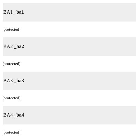
BA1
_ba1
[protected]
BA2
_ba2
[protected]
BA3
_ba3
[protected]
BA4
_ba4
[protected]