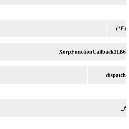
(*
F
)
XorpFunctionCallback11B6
dispatch
_f