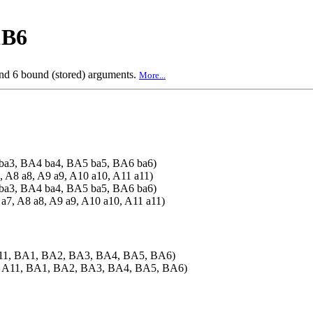
1B6
and 6 bound (stored) arguments.
More...
ba3, BA4 ba4, BA5 ba5, BA6 ba6)
, A8 a8, A9 a9, A10 a10, A11 a11)
ba3, BA4 ba4, BA5 ba5, BA6 ba6)
 a7, A8 a8, A9 a9, A10 a10, A11 a11)
, A11, BA1, BA2, BA3, BA4, BA5, BA6)
10, A11, BA1, BA2, BA3, BA4, BA5, BA6)