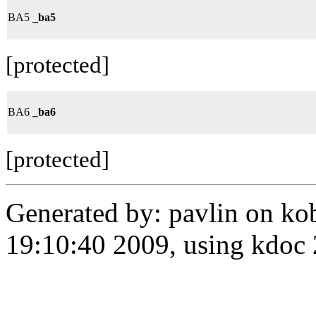
BA5
_ba5
[protected]
BA6
_ba6
[protected]
Generated by: pavlin on ko
19:10:40 2009, using kdo