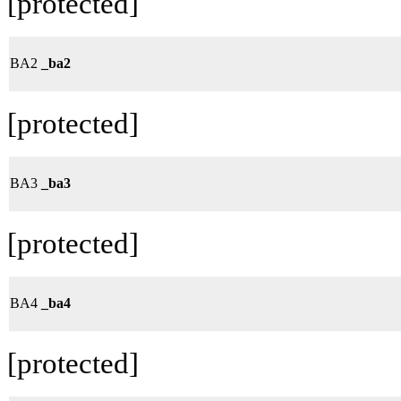
[protected]
BA2
_ba2
[protected]
BA3
_ba3
[protected]
BA4
_ba4
[protected]