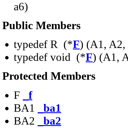
a6)
Public Members
typedef R (*
F
) (A1, A2
typedef void (*
F
) (A1, 
Protected Members
F
_f
BA1
_ba1
BA2
_ba2