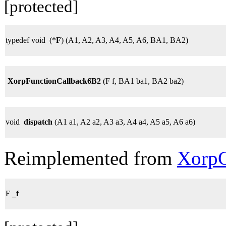
[protected]
typedef void (*
F
) (A1, A2, A3, A4, A5, A6, BA1, BA2)
XorpFunctionCallback6B2
(F f, BA1 ba1, BA2 ba2)
void
dispatch
(A1 a1, A2 a2, A3 a3, A4 a4, A5 a5, A6 a6)
Reimplemented from
XorpC
F
_f