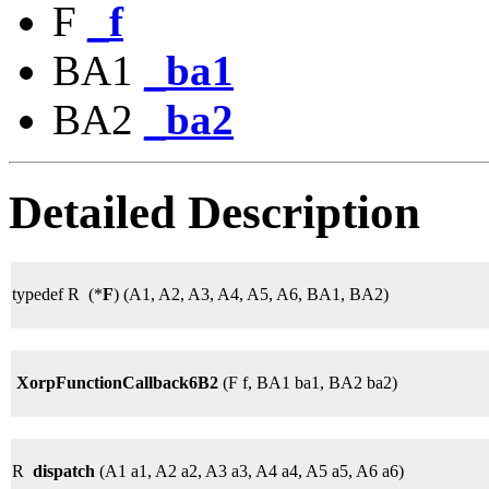
F
_f
BA1
_ba1
BA2
_ba2
Detailed Description
typedef R (*
F
) (A1, A2, A3, A4, A5, A6, BA1, BA2)
XorpFunctionCallback6B2
(F f, BA1 ba1, BA2 ba2)
R
dispatch
(A1 a1, A2 a2, A3 a3, A4 a4, A5 a5, A6 a6)