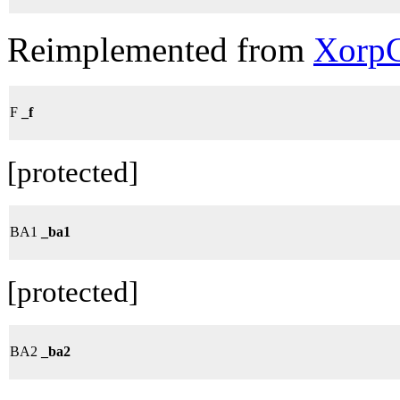
Reimplemented from
XorpC
F
_f
[protected]
BA1
_ba1
[protected]
BA2
_ba2