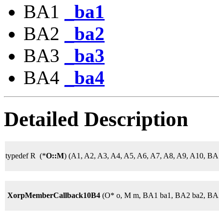
BA1
_ba1
BA2
_ba2
BA3
_ba3
BA4
_ba4
Detailed Description
typedef R (*
O::M
) (A1, A2, A3, A4, A5, A6, A7, A8, A9, A10, 
XorpMemberCallback10B4
(O* o, M m, BA1 ba1, BA2 ba2, BA