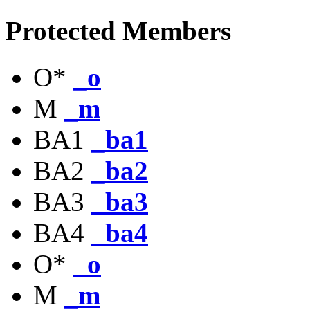
Protected Members
O*
_o
M
_m
BA1
_ba1
BA2
_ba2
BA3
_ba3
BA4
_ba4
O*
_o
M
_m