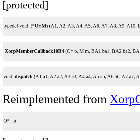
[protected]
typedef void (*
O::M
) (A1, A2, A3, A4, A5, A6, A7, A8, A9, A10
XorpMemberCallback10B4
(O* o, M m, BA1 ba1, BA2 ba2, BA
void
dispatch
(A1 a1, A2 a2, A3 a3, A4 a4, A5 a5, A6 a6, A7 a7, A
Reimplemented from
XorpC
O*
_o