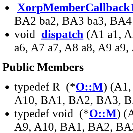
XorpMemberCallback
BA2 ba2, BA3 ba3, BA4
void
dispatch
(A1 a1, A
a6, A7 a7, A8 a8, A9 a9,
Public Members
typedef R (*
O::M
) (A1,
A10, BA1, BA2, BA3, B
typedef void (*
O::M
) (
A9, A10, BA1, BA2, BA