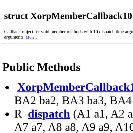
struct XorpMemberCallback1
Callback object for void member methods with 10 dispatch time arg
arguments.
More...
Public Methods
XorpMemberCallback
BA2 ba2, BA3 ba3, BA4
R
dispatch
(A1 a1, A2 a
A7 a7, A8 a8, A9 a9, A1