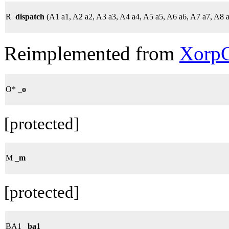
R
dispatch
(A1 a1, A2 a2, A3 a3, A4 a4, A5 a5, A6 a6, A7 a7, A8 
Reimplemented from
XorpC
O*
_o
[protected]
M
_m
[protected]
BA1
_ba1