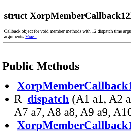
struct XorpMemberCallback1
Callback object for void member methods with 12 dispatch time arg
arguments.
More...
Public Methods
XorpMemberCallback
R
dispatch
(A1 a1, A2 a
A7 a7, A8 a8, A9 a9, A1
XorpMemberCallback