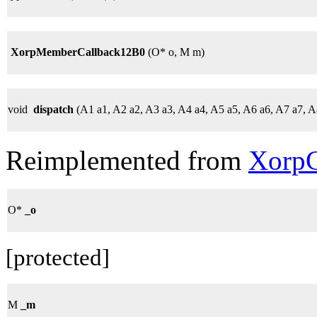
XorpMemberCallback12B0
(O* o, M m)
void
dispatch
(A1 a1, A2 a2, A3 a3, A4 a4, A5 a5, A6 a6, A7 a7, A
Reimplemented from
XorpC
O*
_o
[protected]
M
_m