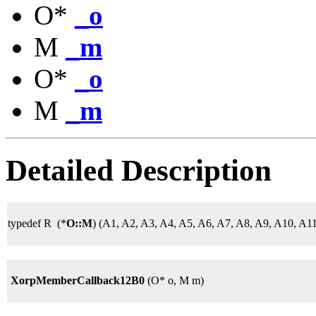
O*
_o
M
_m
O*
_o
M
_m
Detailed Description
typedef R (*
O::M
) (A1, A2, A3, A4, A5, A6, A7, A8, A9, A10, A1
XorpMemberCallback12B0
(O* o, M m)