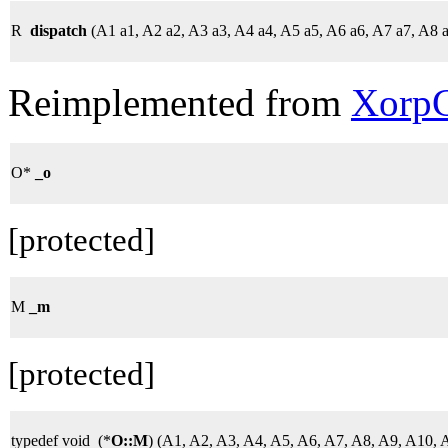
R
dispatch
(A1 a1, A2 a2, A3 a3, A4 a4, A5 a5, A6 a6, A7 a7, A8 
Reimplemented from
XorpC
O*
_o
[protected]
M
_m
[protected]
typedef void (*
O::M
) (A1, A2, A3, A4, A5, A6, A7, A8, A9, A10, 