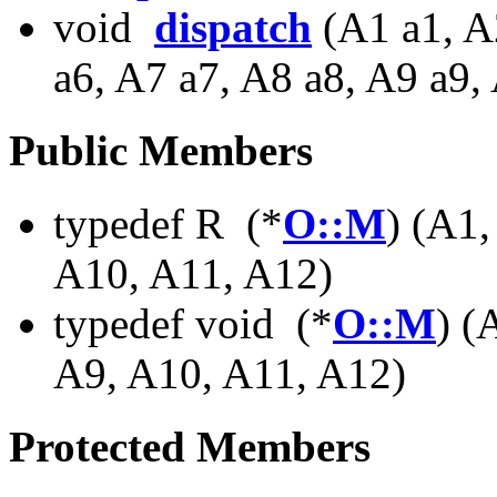
void
dispatch
(A1 a1, A
a6, A7 a7, A8 a8, A9 a9,
Public Members
typedef R (*
O::M
) (A1,
A10, A11, A12)
typedef void (*
O::M
) (
A9, A10, A11, A12)
Protected Members