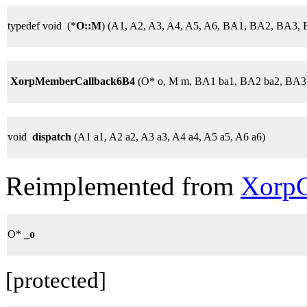
typedef void (*
O::M
) (A1, A2, A3, A4, A5, A6, BA1, BA2, BA3,
XorpMemberCallback6B4
(O* o, M m, BA1 ba1, BA2 ba2, BA3
void
dispatch
(A1 a1, A2 a2, A3 a3, A4 a4, A5 a5, A6 a6)
Reimplemented from
XorpC
O*
_o
[protected]