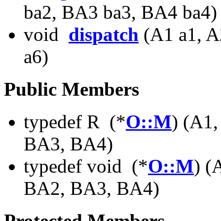
ba2, BA3 ba3, BA4 ba4)
void
dispatch
(A1 a1, A
a6)
Public Members
typedef R (*
O::M
) (A1
BA3, BA4)
typedef void (*
O::M
) (
BA2, BA3, BA4)
Protected Members