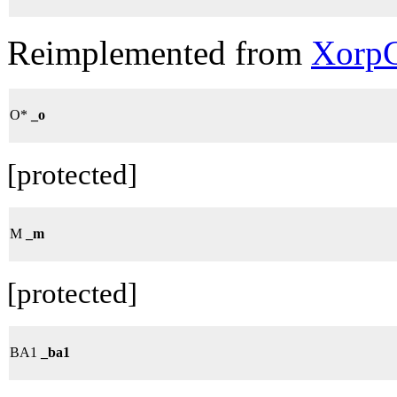
Reimplemented from
XorpC
O*
_o
[protected]
M
_m
[protected]
BA1
_ba1