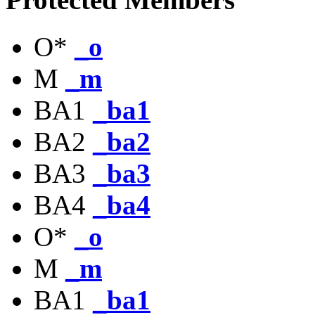
O*
_o
M
_m
BA1
_ba1
BA2
_ba2
BA3
_ba3
BA4
_ba4
O*
_o
M
_m
BA1
_ba1