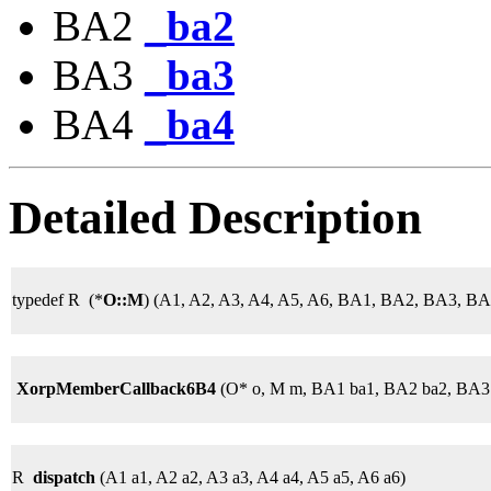
BA2
_ba2
BA3
_ba3
BA4
_ba4
Detailed Description
typedef R (*
O::M
) (A1, A2, A3, A4, A5, A6, BA1, BA2, BA3, BA
XorpMemberCallback6B4
(O* o, M m, BA1 ba1, BA2 ba2, BA3
R
dispatch
(A1 a1, A2 a2, A3 a3, A4 a4, A5 a5, A6 a6)