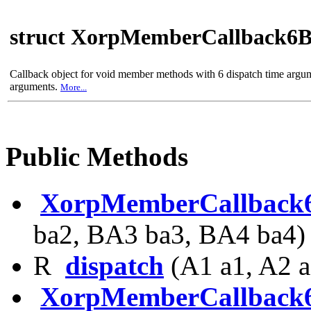
struct XorpMemberCallback6
Callback object for void member methods with 6 dispatch time argu
arguments.
More...
Public Methods
XorpMemberCallback
ba2, BA3 ba3, BA4 ba4)
R
dispatch
(A1 a1, A2 a
XorpMemberCallback