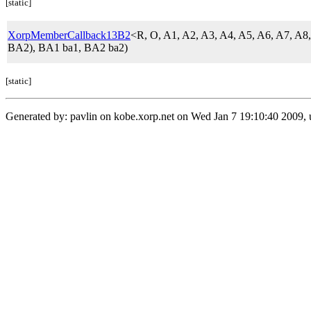
[static]
XorpMemberCallback13B2
<R, O, A1, A2, A3, A4, A5, A6, A7, A
BA2), BA1 ba1, BA2 ba2)
[static]
Generated by: pavlin on kobe.xorp.net on Wed Jan 7 19:10:40 2009