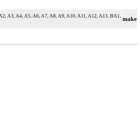
A2, A3, A4, A5, A6, A7, A8, A9, A10, A11, A12, A13, BA1,
make