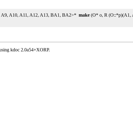
8, A9, A10, A11, A12, A13, BA1, BA2>*
make
(O* o, R (O::*p)(A1, 
, using kdoc 2.0a54+XORP.