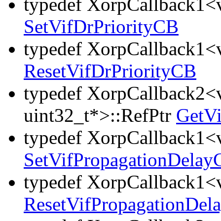
typedef XorpCallback1<v
SetVifDrPriorityCB
typedef XorpCallback1<v
ResetVifDrPriorityCB
typedef XorpCallback2<v
uint32_t*>::RefPtr
GetV
typedef XorpCallback1<v
SetVifPropagationDelay
typedef XorpCallback1<v
ResetVifPropagationDel