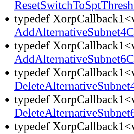
ResetSwitchToSptThres
typedef XorpCallback1<v
AddAlternativeSubnet4
typedef XorpCallback1<v
AddAlternativeSubnet6
typedef XorpCallback1<v
DeleteAlternativeSubne
typedef XorpCallback1<v
DeleteAlternativeSubne
typedef XorpCallback1<v