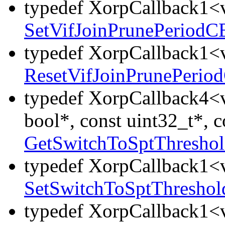
typedef XorpCallback1<v
SetVifJoinPrunePeriodC
typedef XorpCallback1<v
ResetVifJoinPrunePerio
typedef XorpCallback4<v
bool*, const uint32_t*, 
GetSwitchToSptThresho
typedef XorpCallback1<v
SetSwitchToSptThresho
typedef XorpCallback1<v