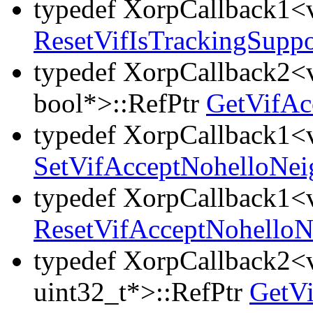
typedef XorpCallback1<v
ResetVifIsTrackingSupp
typedef XorpCallback2<v
bool*>::RefPtr
GetVifAc
typedef XorpCallback1<v
SetVifAcceptNohelloNe
typedef XorpCallback1<v
ResetVifAcceptNohello
typedef XorpCallback2<v
uint32_t*>::RefPtr
GetV