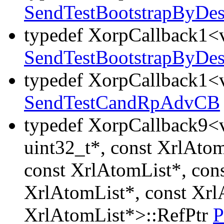
SendTestBootstrapByDe
typedef XorpCallback1<v
SendTestBootstrapByDe
typedef XorpCallback1<v
SendTestCandRpAdvCB
typedef XorpCallback9<v
uint32_t*, const XrlAtom
const XrlAtomList*, con
XrlAtomList*, const Xrl
XrlAtomList*>::RefPtr
P