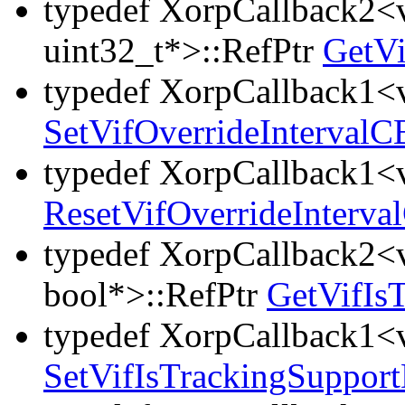
typedef XorpCallback2<v
uint32_t*>::RefPtr
GetVi
typedef XorpCallback1<v
SetVifOverrideIntervalC
typedef XorpCallback1<v
ResetVifOverrideInterva
typedef XorpCallback2<v
bool*>::RefPtr
GetVifIs
typedef XorpCallback1<v
SetVifIsTrackingSuppor