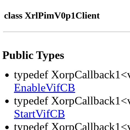
class XrlPimV0p1Client
Public Types
typedef XorpCallback1<v
EnableVifCB
typedef XorpCallback1<v
StartVifCB
typedef XorpCallback1<v