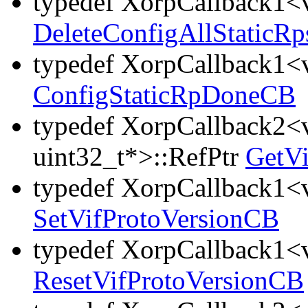
typedef XorpCallback1<v
DeleteConfigAllStaticR
typedef XorpCallback1<v
ConfigStaticRpDoneCB
typedef XorpCallback2<v
uint32_t*>::RefPtr
GetVi
typedef XorpCallback1<v
SetVifProtoVersionCB
typedef XorpCallback1<v
ResetVifProtoVersionCB